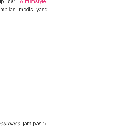
ip dari
Autumstyle
,
ampilan modis yang
ourglass
(jam pasir),