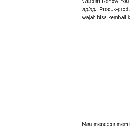
Wardah Renew You t
aging
. Produk-prod
wajah bisa kembali 
Mau mencoba memaka