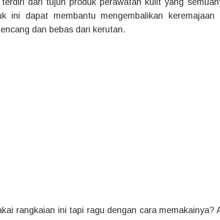
erdiri dari tujuh produk perawatan kulit yang sem
uk ini dapat membantu mengembalikan keremajaan ku
kencang dan bebas dari kerutan.
i rangkaian ini tapi ragu dengan cara memakainya? Ag