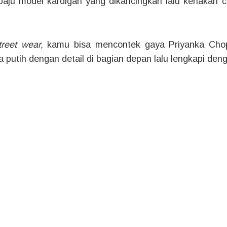
baju model kardigan yang dikancingkan lalu kenakan 
treet wear,
kamu bisa mencontek gaya Priyanka Cho
 putih dengan detail di bagian depan lalu lengkapi de