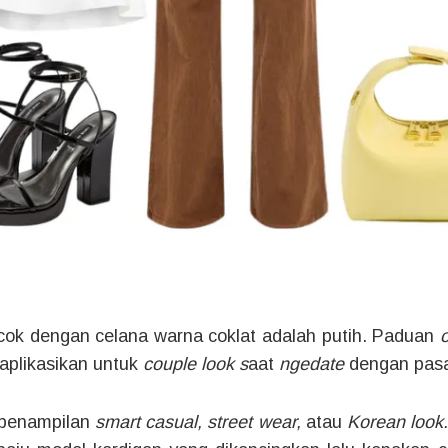
cok dengan celana warna coklat adalah putih. Paduan
o
aplikasikan untuk
couple look s
aat
ngedate
dengan pas
 penampilan
smart casual, street wear,
atau
Korean look