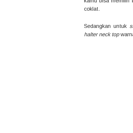
kamu bisa memilih 
coklat.
Sedangkan untuk
s
halter neck top
warna