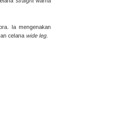
celana
straight
warna
pra. Ia mengenakan
ngan celana
wide leg.