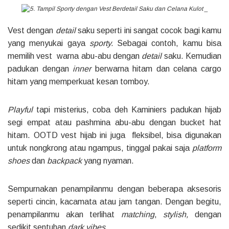
Vest dengan
detail
saku seperti ini sangat cocok bagi kamu
yang menyukai gaya
sporty.
Sebagai contoh, kamu bisa
memilih vest warna abu-abu dengan
detail
saku. Kemudian
padukan dengan
inner
berwarna hitam dan celana cargo
hitam yang memperkuat kesan tomboy.
Playful
tapi misterius, coba deh Kaminiers padukan hijab
segi empat atau pashmina abu-abu dengan bucket hat
hitam. OOTD vest hijab ini juga fleksibel, bisa digunakan
untuk nongkrong atau ngampus, tinggal pakai saja
platform
shoes
dan
backpack
yang nyaman.
Sempurnakan penampilanmu dengan beberapa aksesoris
seperti cincin, kacamata atau jam tangan. Dengan begitu,
penampilanmu akan terlihat
matching
,
stylish,
dengan
sedikit sentuhan
dark vibes.