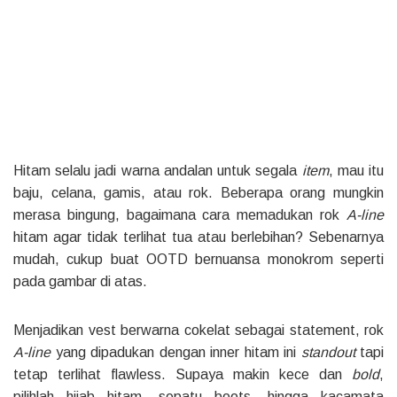
Hitam selalu jadi warna andalan untuk segala
item
, mau itu
baju, celana, gamis, atau rok. Beberapa orang mungkin
merasa bingung, bagaimana cara memadukan rok
A-line
hitam agar tidak terlihat tua atau berlebihan? Sebenarnya
mudah, cukup buat OOTD bernuansa monokrom seperti
pada gambar di atas.
Menjadikan vest berwarna cokelat sebagai statement, rok
A-line
yang dipadukan dengan inner hitam ini
standout
tapi
tetap terlihat flawless. Supaya makin kece dan
bold
,
pilihlah hijab hitam, sepatu boots, hingga kacamata